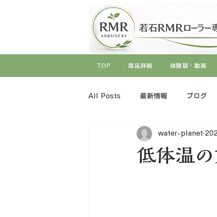
TOP
商品詳細
体験談・動画
All Posts
最新情報
ブログ
water-planet
20
低体温の