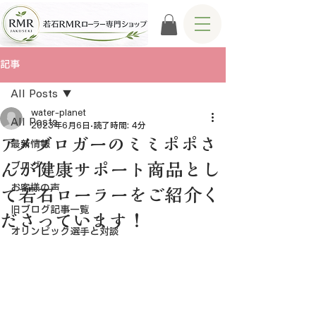
記事
All Posts
water-planet
All Posts
2023年6月6日
読了時間: 4分
アメブロガーのミミポポさ
最新情報
んが健康サポート商品とし
ブログ
お客様の声
て若石ローラーをご紹介く
旧ブログ記事一覧
ださっています！
オリンピック選手と対談