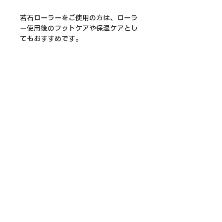
若石ローラーをご使用の方は、ローラ
ー使用後のフットケアや保湿ケアとし
てもおすすめです。
━━━━━━━━━━
使用方法
適量を手に取り、足や手など乾燥が気
になる部分によくなじませてご使用く
ださい。
入浴後のフットケアや就寝前の保湿ケ
アにもおすすめです。
━━━━━━━━━━
商品内容
若石バーム 250g × 1個