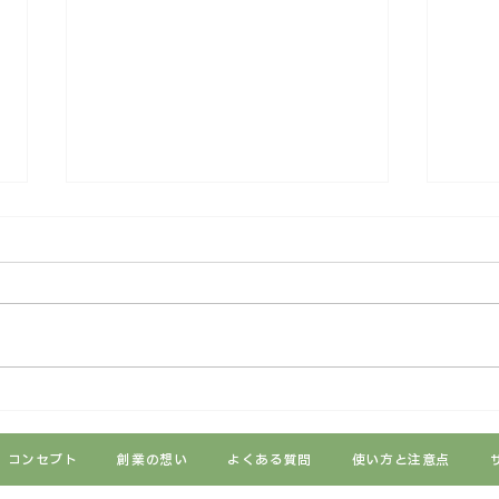
ホームページリニューアルの
緑カ
お知らせ
のお
コンセプト
創業の想い
よくある質問
使い方と注意点