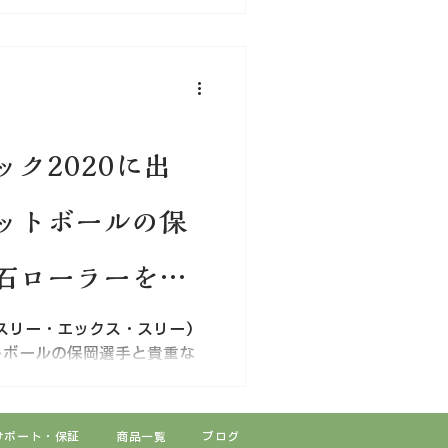
ク2020に出
ットボールの保
石ローラーを大
スリー・エックス・スリー）
トボールの保岡選手と貴重な
。 第一弾「若石ローラーの
「足もみの即効性テスト」 第
「愛心棒の使い方編」...
サポート・保証
商品一覧
ブログ