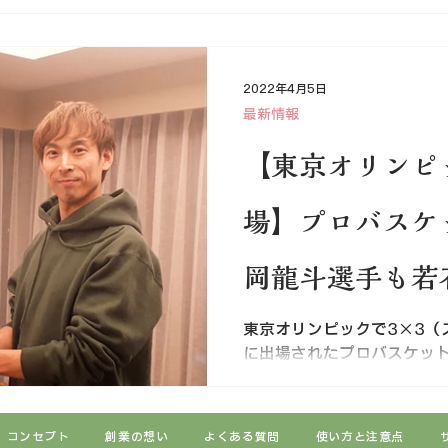
2022年4月5日
最新情報
【東京オリンピッ
場】プロバスケ
岡龍斗選手も若
絶賛！
東京オリンピックで3×3（
に出場されたプロバスケッ
対談をさせていただきました
素晴らしい体験談」 第二弾
三弾「足もみ体験編」 第四弾
コンセプト
創業の想い
よくある質問
使い方と注意点